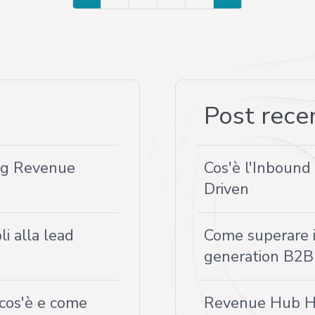
Post rece
ing Revenue
Cos'è l'Inboun
Driven
i alla lead
Come superare i 
generation B2B
cos'è e come
Revenue Hub Hu