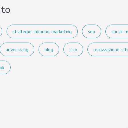
nto
strategie-inbound-marketing
seo
social-
advertising
blog
crm
realizzazione-si
ok