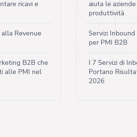
tare ricavi e
aiuta le aziende
produttività
i alla Revenue
Servizi Inbound
per PMI B2B
arketing B2B che
I 7 Servizi di 
i alle PMI nel
Portano Risultat
2026