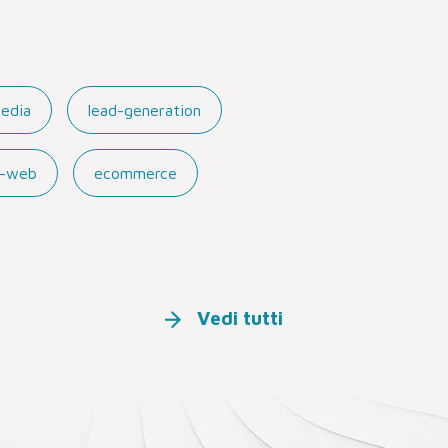
media
lead-generation
ti-web
ecommerce
Vedi tutti