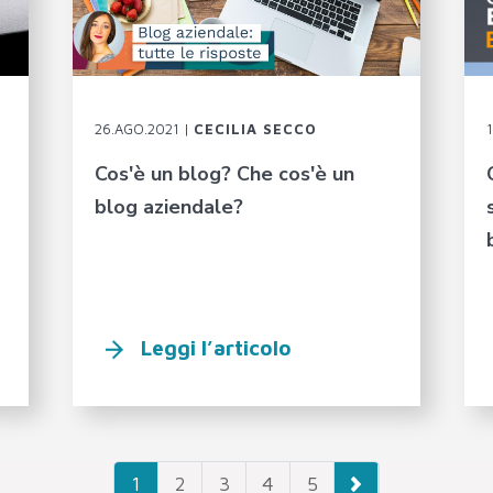
26.AGO.2021 |
CECILIA SECCO
Cos'è un blog? Che cos'è un
blog aziendale?
Leggi l’articolo
1
2
3
4
5