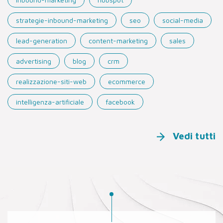
strategie-inbound-marketing
seo
social-media
lead-generation
content-marketing
sales
advertising
blog
crm
realizzazione-siti-web
ecommerce
intelligenza-artificiale
facebook
Vedi tutti