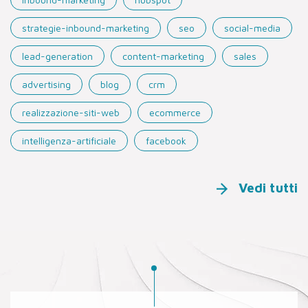
strategie-inbound-marketing
seo
social-media
lead-generation
content-marketing
sales
advertising
blog
crm
realizzazione-siti-web
ecommerce
intelligenza-artificiale
facebook
Vedi tutti