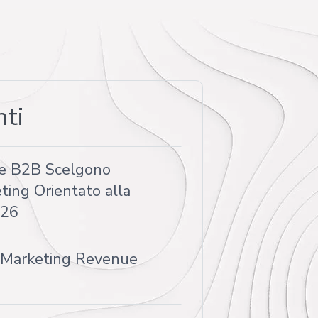
nti
e B2B Scelgono
ting Orientato alla
026
d Marketing Revenue