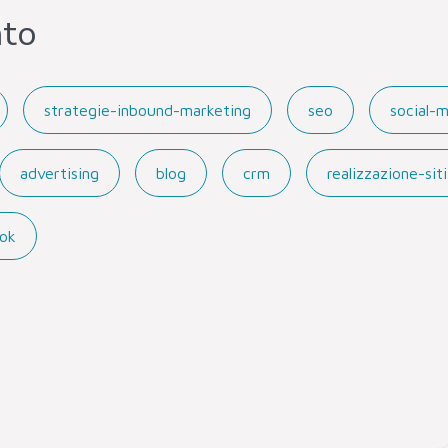
nto
strategie-inbound-marketing
seo
social-
advertising
blog
crm
realizzazione-si
ok