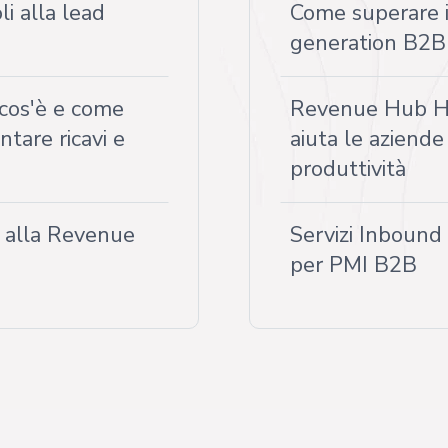
i alla lead
Come superare i 
generation B2B
cos'è e come
Revenue Hub Hu
tare ricavi e
aiuta le aziende
produttività
i alla Revenue
Servizi Inbound
per PMI B2B