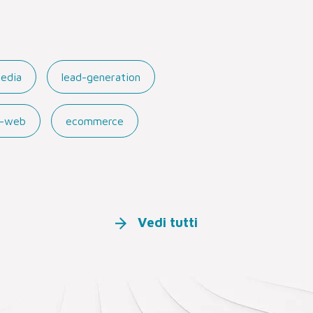
media
lead-generation
ti-web
ecommerce
Vedi tutti