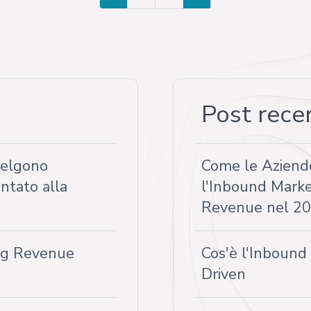
Post rece
celgono
Come le Aziend
ntato alla
l'Inbound Marke
Revenue nel 2
ing Revenue
Cos'è l'Inboun
Driven