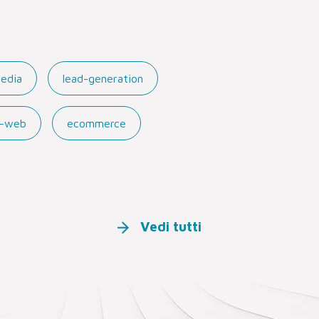
media
lead-generation
ti-web
ecommerce
Vedi tutti