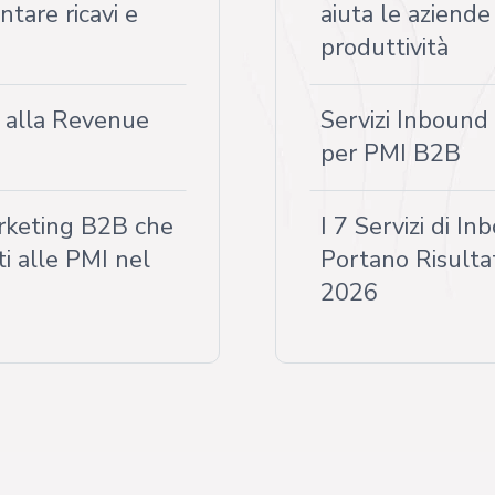
tare ricavi e
aiuta le aziende
produttività
i alla Revenue
Servizi Inbound
per PMI B2B
arketing B2B che
I 7 Servizi di 
i alle PMI nel
Portano Risultat
2026