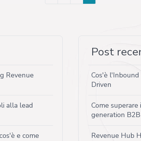
Post rece
ing Revenue
Cos'è l'Inboun
Driven
i alla lead
Come superare i 
generation B2B
cos'è e come
Revenue Hub Hu