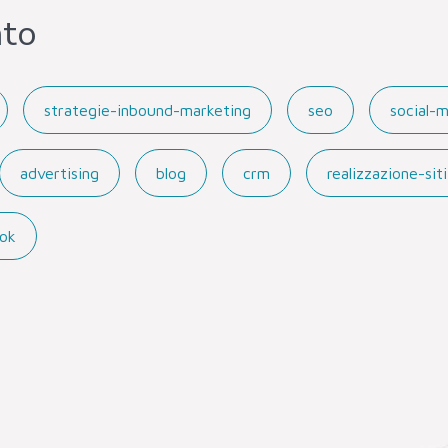
nto
strategie-inbound-marketing
seo
social-
advertising
blog
crm
realizzazione-si
ok