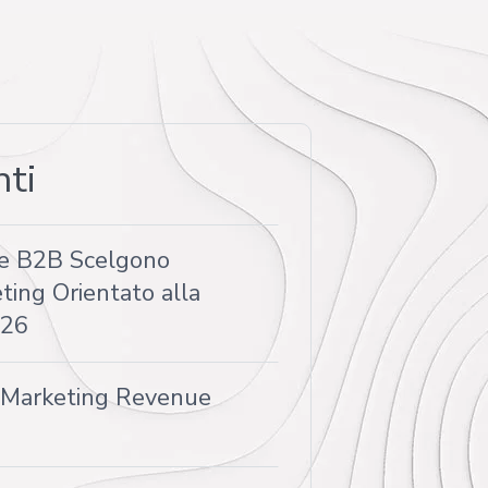
nti
e B2B Scelgono
ting Orientato alla
026
d Marketing Revenue