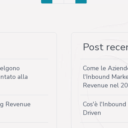
Post rece
celgono
Come le Aziend
ntato alla
l'Inbound Marke
Revenue nel 2
ing Revenue
Cos'è l'Inboun
Driven