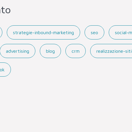
nto
strategie-inbound-marketing
seo
social-
advertising
blog
crm
realizzazione-si
ok