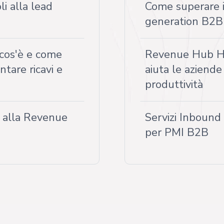
i alla lead
Come superare i 
generation B2B
cos'è e come
Revenue Hub Hu
tare ricavi e
aiuta le aziende
produttività
i alla Revenue
Servizi Inbound
per PMI B2B