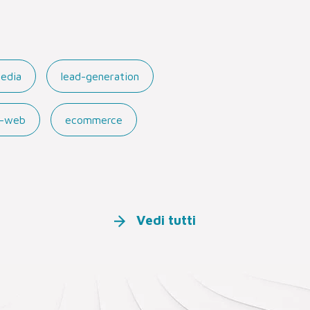
media
lead-generation
ti-web
ecommerce
Vedi tutti