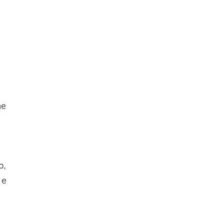
ne
o,
 e