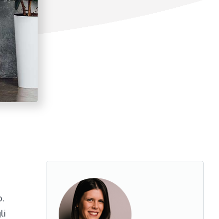
i
o.
li