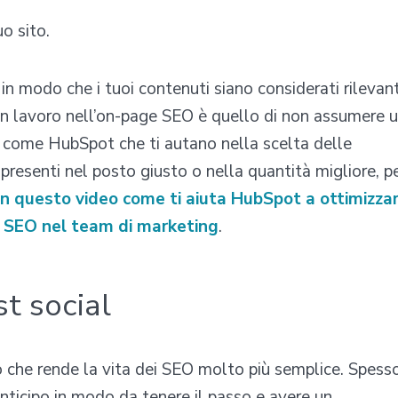
uo sito.
 in modo che i tuoi contenuti siano considerati rilevant
on lavoro nell’on-page SEO è quello di non assumere 
l come HubSpot che ti autano nella scelta delle
resenti nel posto giusto o nella quantità migliore, p
n questo video come ti aiuta HubSpot a ottimizza
 SEO nel team di marketing
.
t social
 che rende la vita dei SEO molto più semplice. Spesso
ticipo in modo da tenere il passo e avere un