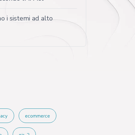
o i sistemi ad alto
vacy
ecommerce
e
nis-2