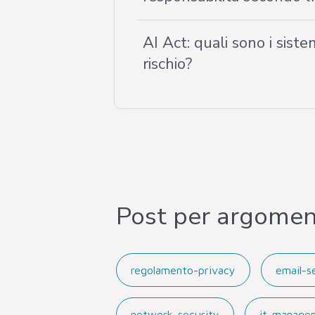
AI Act: quali sono i siste
rischio?
Post per argome
regolamento-privacy
email-s
network-security
it-manage