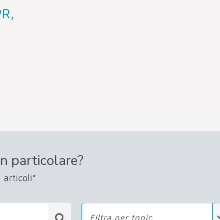
PR,
n particolare?
 articoli”
Filtra per topic