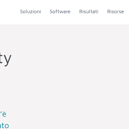
Soluzioni
Software
Risultati
Risorse
ty
’è
nto