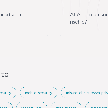
mi ad alto
AI Act: quali son
rischio?
nto
ecurity
mobile-security
misure-di-sicurezza-pri
ment
ransomware
data-breach
cybercrim