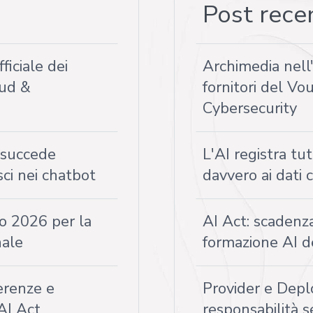
Post rece
ficiale dei
Archimedia nell'
oud &
fornitori del V
Cybersecurity
a succede
L'AI registra tu
sci nei chatbot
davvero ai dati 
o 2026 per la
AI Act: scadenz
nale
formazione AI d
erenze e
Provider e Deplo
AI Act
responsabilità s