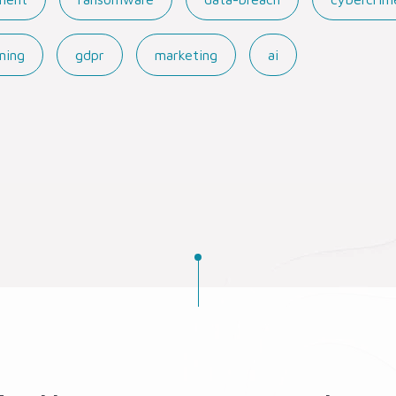
ning
gdpr
marketing
ai