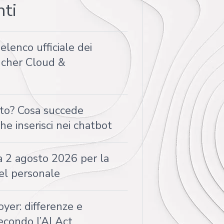
nti
elenco ufficiale dei
oucher Cloud &
tto? Cosa succede
che inserisci nei chatbot
a 2 agosto 2026 per la
el personale
yer: differenze e
econdo l’AI Act