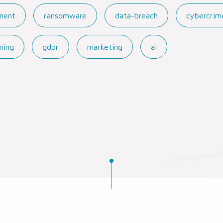
ment
ransomware
data-breach
cybercrim
ning
gdpr
marketing
ai