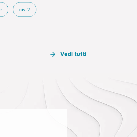
e
nis-2
Vedi tutti