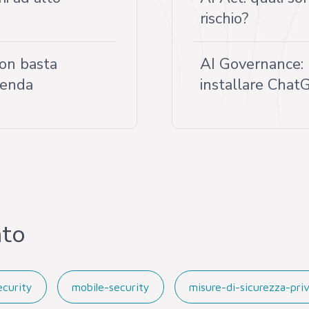
rischio?
on basta
AI Governance:
ienda
installare Chat
nto
ecurity
mobile-security
misure-di-sicurezza-pri