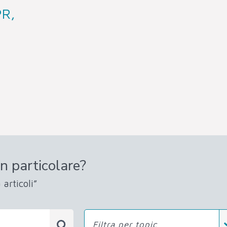
PR,
n particolare?
 articoli”
Filtra per topic