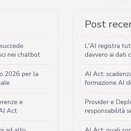
Post rece
a succede
L'AI registra tu
sci nei chatbot
davvero ai dati 
o 2026 per la
AI Act: scadenz
nale
formazione AI d
erenze e
Provider e Deplo
AI Act
responsabilità s
mi ad alto
AI Act: quali son