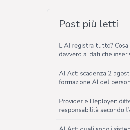
Post più letti
L'AI registra tutto? Cos
davvero ai dati che inseri
AI Act: scadenza 2 agost
formazione AI del perso
Provider e Deployer: diff
responsabilità secondo l’
AI Act: quali sono i siste