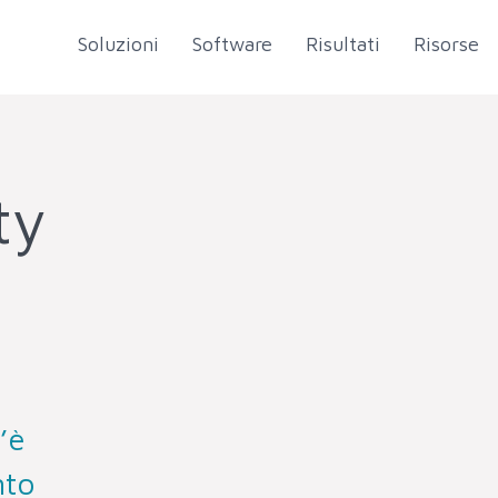
Soluzioni
Software
Risultati
Risorse
ty
’è
nto