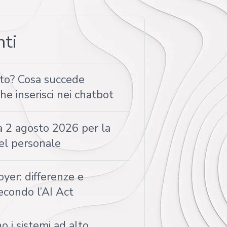
nti
tto? Cosa succede
che inserisci nei chatbot
a 2 agosto 2026 per la
el personale
yer: differenze e
econdo l’AI Act
o i sistemi ad alto